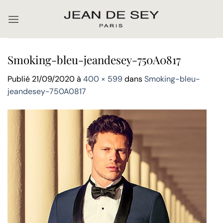
Passer
au
contenu
Smoking-bleu-jeandesey-750A0817
Publié
21/09/2020
à
400 × 599
dans
Smoking-bleu-
jeandesey-750A0817