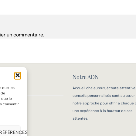
ier un commentaire.
Notre ADN
MAISON
s que les
Accueil chaleureux, écoute attentive
IFS
t de
conseils personnalisés sont au cœur
 que le
 MESURE
notre approche pour offrir à chaque c
s consentir
une expérience à la hauteur de ses
OIR-FAIRE
attentes.
PRÉFÉRENCES