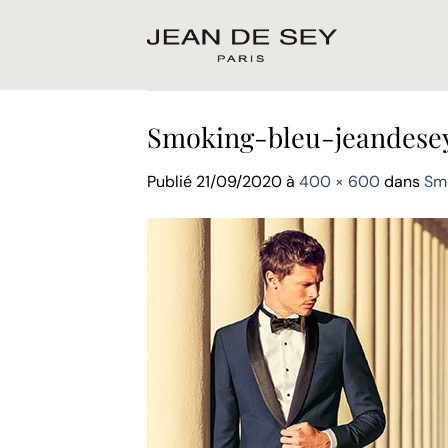
Passer
au
contenu
Smoking-bleu-jeandese
Publié
21/09/2020
à
400 × 600
dans
Sm