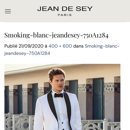
Passer
au
contenu
Smoking-blanc-jeandesey-750A1284
Publié
21/09/2020
à
400 × 600
dans
Smoking-blanc-
jeandesey-750A1284