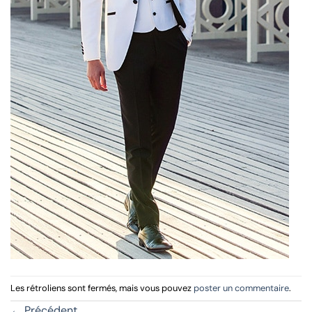
Les rétroliens sont fermés, mais vous pouvez
poster un commentaire
.
←
Précédent