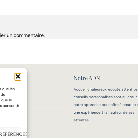
ier un commentaire.
Notre ADN
MAISON
s que les
Accueil chaleureux, écoute attentive
IFS
t de
conseils personnalisés sont au cœur
 que le
 MESURE
notre approche pour offrir à chaque c
s consentir
une expérience à la hauteur de ses
OIR-FAIRE
attentes.
PRÉFÉRENCES