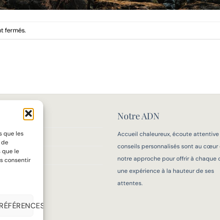
t fermés.
Notre ADN
MAISON
s que les
Accueil chaleureux, écoute attentive
IFS
t de
conseils personnalisés sont au cœur
 que le
 MESURE
notre approche pour offrir à chaque c
s consentir
une expérience à la hauteur de ses
OIR-FAIRE
attentes.
PRÉFÉRENCES