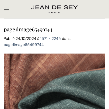
Passer
au
contenu
page1image65499744
Publié
24/10/2024
à
1571 × 2245
dans
page1image65499744