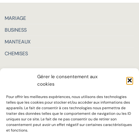
MARIAGE
BUSINESS
MANTEAUX
CHEMISES
LA MAISON
Gérer le consentement aux
TARIFS
cookies
SUR MESURE
Pour offrir les meilleures expériences, nous utilisons des technologies
telles que les cookies pour stocker et/ou accéder aux informations des
SAVOIR-FAIRE
appareils. Le fait de consentir à ces technologies nous permettra de
traiter des données telles que le comportement de navigation ou les ID
uniques sur ce site. Le fait de ne pas consentir ou de retirer son
Notre ADN
consentement peut avoir un effet négatif sur certaines caractéristiques
et fonctions.
Accueil chaleureux, écoute attentive et conseils personnalisés sont au