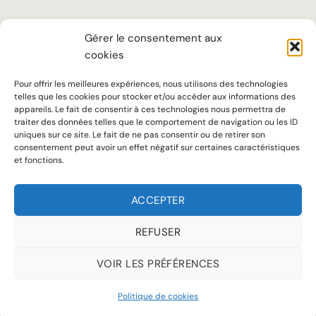
LA MAISON
Gérer le consentement aux
cookies
TARIFS
SUR MESURE
Pour offrir les meilleures expériences, nous utilisons des technologies
telles que les cookies pour stocker et/ou accéder aux informations des
SAVOIR-FAIRE
appareils. Le fait de consentir à ces technologies nous permettra de
traiter des données telles que le comportement de navigation ou les ID
uniques sur ce site. Le fait de ne pas consentir ou de retirer son
Notre ADN
consentement peut avoir un effet négatif sur certaines caractéristiques
et fonctions.
Accueil chaleureux, écoute attentive et conseils personnalisés sont au
cœur de notre approche pour offrir à chaque client une expérience à la
ACCEPTER
hauteur de ses attentes.
REFUSER
VOIR LES PRÉFÉRENCES
MENTIONS LÉGALES
POLITIQUE DE COOKIES (UE)
Politique de cookies
Copyright 2026 © Jean de Sey tous droits réservés