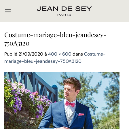
Passer
au
contenu
Costume-mariage-bleu-jeandesey-
750A3120
Publié
21/09/2020
à
400 × 600
dans
Costume-
mariage-bleu-jeandesey-750A3120