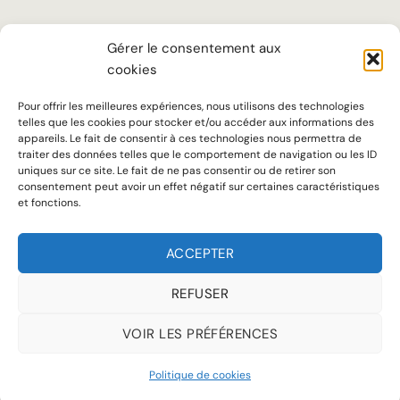
LA MAISON
Gérer le consentement aux
cookies
TARIFS
SUR MESURE
Pour offrir les meilleures expériences, nous utilisons des technologies
telles que les cookies pour stocker et/ou accéder aux informations des
SAVOIR-FAIRE
appareils. Le fait de consentir à ces technologies nous permettra de
traiter des données telles que le comportement de navigation ou les ID
uniques sur ce site. Le fait de ne pas consentir ou de retirer son
Notre ADN
consentement peut avoir un effet négatif sur certaines caractéristiques
et fonctions.
Accueil chaleureux, écoute attentive et conseils personnalisés sont au
cœur de notre approche pour offrir à chaque client une expérience à la
ACCEPTER
hauteur de ses attentes.
REFUSER
VOIR LES PRÉFÉRENCES
MENTIONS LÉGALES
POLITIQUE DE COOKIES (UE)
Politique de cookies
Copyright 2026 © Jean de Sey tous droits réservés