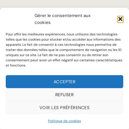
LA MAISON
Gérer le consentement aux
cookies
TARIFS
SUR MESURE
Pour offrir les meilleures expériences, nous utilisons des technologies
telles que les cookies pour stocker et/ou accéder aux informations des
SAVOIR-FAIRE
appareils. Le fait de consentir à ces technologies nous permettra de
traiter des données telles que le comportement de navigation ou les ID
uniques sur ce site. Le fait de ne pas consentir ou de retirer son
Notre ADN
consentement peut avoir un effet négatif sur certaines caractéristiques
et fonctions.
Accueil chaleureux, écoute attentive et conseils personnalisés sont au
cœur de notre approche pour offrir à chaque client une expérience à la
ACCEPTER
hauteur de ses attentes.
REFUSER
VOIR LES PRÉFÉRENCES
MENTIONS LÉGALES
POLITIQUE DE COOKIES (UE)
Politique de cookies
Copyright 2026 © Jean de Sey tous droits réservés