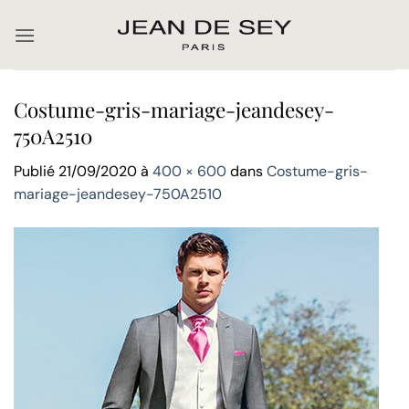
Passer
au
contenu
Costume-gris-mariage-jeandesey-
750A2510
Publié
21/09/2020
à
400 × 600
dans
Costume-gris-
mariage-jeandesey-750A2510