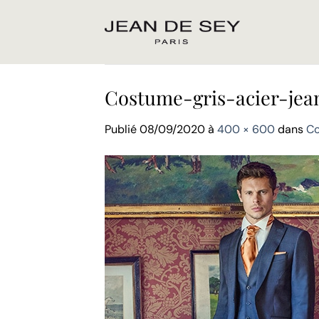
Passer
au
contenu
Costume-gris-acier-jea
Publié
08/09/2020
à
400 × 600
dans
Co