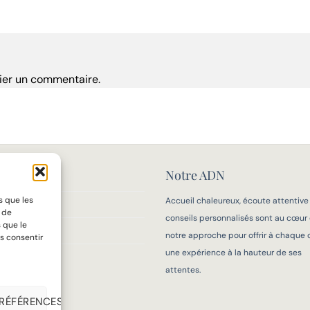
ier un commentaire.
Notre ADN
MAISON
s que les
Accueil chaleureux, écoute attentive
IFS
t de
conseils personnalisés sont au cœur
 que le
 MESURE
notre approche pour offrir à chaque c
s consentir
une expérience à la hauteur de ses
OIR-FAIRE
attentes.
PRÉFÉRENCES