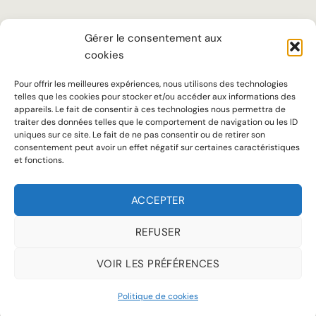
LA MAISON
Gérer le consentement aux
cookies
TARIFS
SUR MESURE
Pour offrir les meilleures expériences, nous utilisons des technologies
telles que les cookies pour stocker et/ou accéder aux informations des
SAVOIR-FAIRE
appareils. Le fait de consentir à ces technologies nous permettra de
traiter des données telles que le comportement de navigation ou les ID
uniques sur ce site. Le fait de ne pas consentir ou de retirer son
Notre ADN
consentement peut avoir un effet négatif sur certaines caractéristiques
et fonctions.
Accueil chaleureux, écoute attentive et conseils personnalisés sont au
cœur de notre approche pour offrir à chaque client une expérience à la
ACCEPTER
hauteur de ses attentes.
REFUSER
VOIR LES PRÉFÉRENCES
MENTIONS LÉGALES
POLITIQUE DE COOKIES (UE)
Politique de cookies
Copyright 2026 © Jean de Sey tous droits réservés