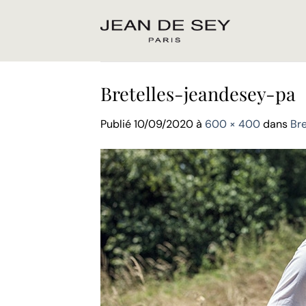
Passer
au
contenu
Bretelles-jeandesey-pa
Publié
10/09/2020
à
600 × 400
dans
Br