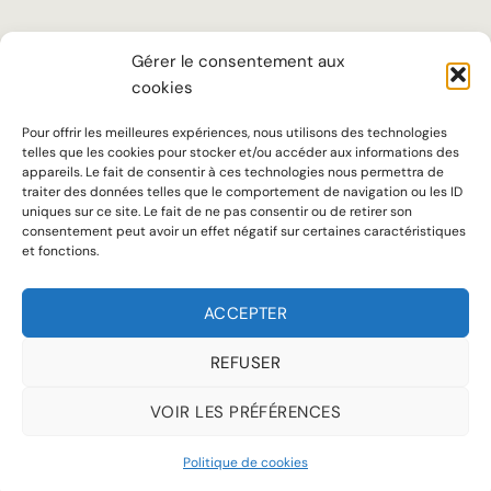
LA MAISON
Gérer le consentement aux
cookies
TARIFS
SUR MESURE
Pour offrir les meilleures expériences, nous utilisons des technologies
telles que les cookies pour stocker et/ou accéder aux informations des
SAVOIR-FAIRE
appareils. Le fait de consentir à ces technologies nous permettra de
traiter des données telles que le comportement de navigation ou les ID
uniques sur ce site. Le fait de ne pas consentir ou de retirer son
Notre ADN
consentement peut avoir un effet négatif sur certaines caractéristiques
et fonctions.
Accueil chaleureux, écoute attentive et conseils personnalisés sont au
cœur de notre approche pour offrir à chaque client une expérience à la
ACCEPTER
hauteur de ses attentes.
REFUSER
VOIR LES PRÉFÉRENCES
MENTIONS LÉGALES
POLITIQUE DE COOKIES (UE)
Politique de cookies
Copyright 2026 © Jean de Sey tous droits réservés