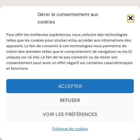
LA MAISON
Gérer le consentement aux
TARIFS
cookies
SUR MESURE
Pour offrir les meilleures expériences, nous utilisons des technologies
telles que les cookies pour stocker et/ou accéder aux informations des
SAVOIR-FAIRE
appareils. Le fait de consentir à ces technologies nous permettra de
traiter des données telles que le comportement de navigation ou les ID
uniques sur ce site. Le fait de ne pas consentir ou de retirer son
Notre ADN
consentement peut avoir un effet négatif sur certaines caractéristiques
et fonctions.
Accueil chaleureux, écoute attentive et conseils personnalisés sont au
cœur de notre approche pour offrir à chaque client une expérience à la
ACCEPTER
hauteur de ses attentes.
REFUSER
VOIR LES PRÉFÉRENCES
MENTIONS LÉGALES
POLITIQUE DE COOKIES (UE)
Politique de cookies
Copyright 2026 © Jean de Sey tous droits réservés