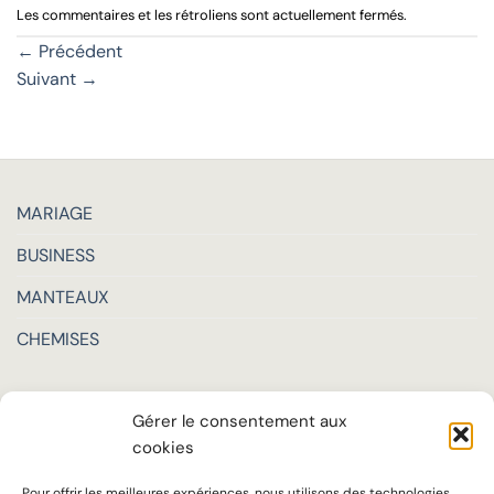
Les commentaires et les rétroliens sont actuellement fermés.
←
Précédent
Suivant
→
MARIAGE
BUSINESS
MANTEAUX
CHEMISES
LA MAISON
Gérer le consentement aux
TARIFS
cookies
SUR MESURE
Pour offrir les meilleures expériences, nous utilisons des technologies