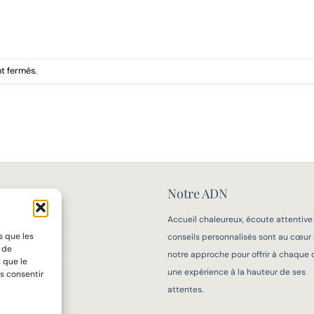
t fermés.
Notre ADN
MAISON
Accueil chaleureux, écoute attentive
IFS
s que les
conseils personnalisés sont au cœur
 MESURE
t de
notre approche pour offrir à chaque c
 que le
une expérience à la hauteur de ses
s consentir
OIR-FAIRE
attentes.