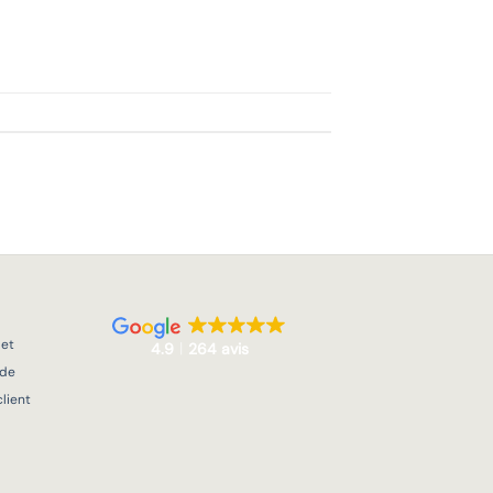
 et
4.9
264 avis
 de
lient