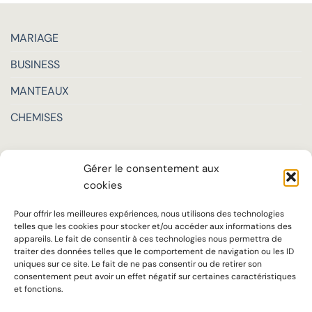
MARIAGE
BUSINESS
MANTEAUX
CHEMISES
LA MAISON
Gérer le consentement aux
cookies
TARIFS
SUR MESURE
Pour offrir les meilleures expériences, nous utilisons des technologies
telles que les cookies pour stocker et/ou accéder aux informations des
SAVOIR-FAIRE
appareils. Le fait de consentir à ces technologies nous permettra de
traiter des données telles que le comportement de navigation ou les ID
uniques sur ce site. Le fait de ne pas consentir ou de retirer son
Notre ADN
consentement peut avoir un effet négatif sur certaines caractéristiques
et fonctions.
Accueil chaleureux, écoute attentive et conseils personnalisés sont au