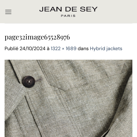
Passer
au
contenu
page32image65528976
Publié
24/10/2024
à
1322 × 1689
dans
Hybrid jackets