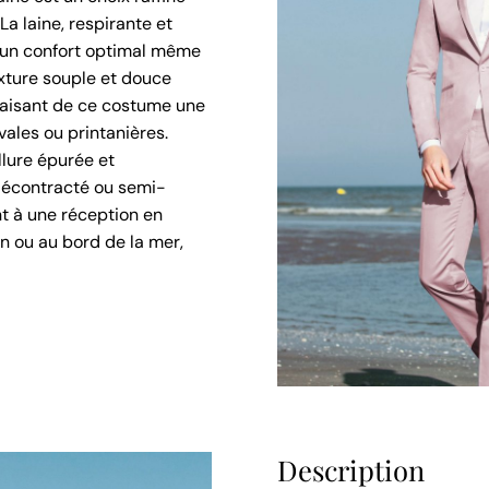
a laine, respirante et
 un confort optimal même
exture souple et douce
faisant de ce costume une
ales ou printanières.
llure épurée et
décontracté ou semi-
t à une réception en
in ou au bord de la mer,
Description