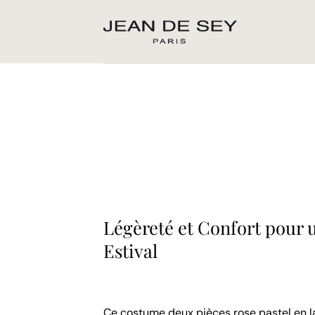
Passer
au
contenu
Légèreté et Confort pour 
Estival
Ce costume deux pièces rose pastel en la